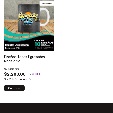
Diseños Tazas Egresados -
Modelo 12
$2.500,00
$2.200,00
12
% OFF
12
x
$183,33
sin interés