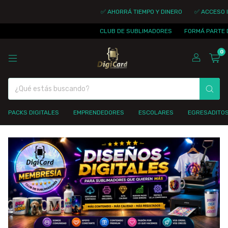
✅ AHORRÁ TIEMPO Y DINERO
✅ ACCESO INMEDIA
CLUB DE SUBLIMADORES
FORMÁ PARTE DE LA 
0
PACKS DIGITALES
EMPRENDEDORES
ESCOLARES
EGRESADITO