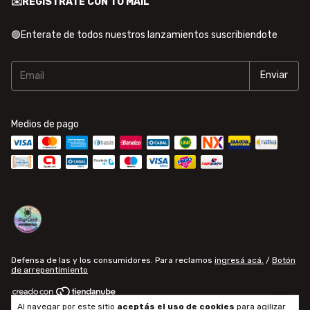
✉️REGISTRATE CON TU MAIL
🟢Enterate de todos nuestros lanzamientos suscribiendote
Medios de pago
Defensa de las y los consumidores. Para reclamos
ingresá acá.
/
Botón
de arrepentimiento
Al navegar por este sitio
aceptás el uso de cookies
para agilizar
Copyright Diseños DigiCard - 2026. Todos los derechos reservados.