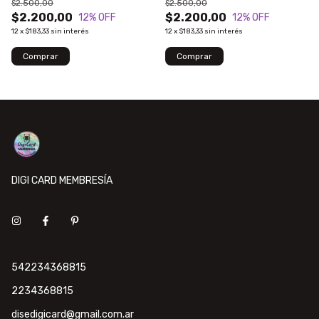
$2.500,00
$2.500,00
$2.200,00
$2.200,00
12
% OFF
12
% OFF
12
x
$183,33
sin interés
12
x
$183,33
sin interés
DIGI CARD MEMBRESÍA
542234368815
2234368815
disedigicard@gmail.com.ar