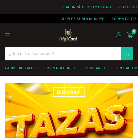
✅ AHORRÁ TIEMPO Y DINERO
✅ ACCESO INMEDI
CLUB DE SUBLIMADORES
FORMÁ PARTE DE LA 
0
PACKS DIGITALES
EMPRENDEDORES
ESCOLARES
EGRESADITO