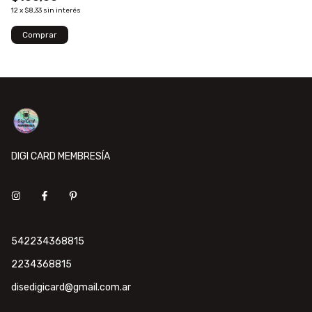
12
x
$8,33
sin interés
DIGI CARD MEMBRESÍA
542234368815
2234368815
disedigicard@gmail.com.ar