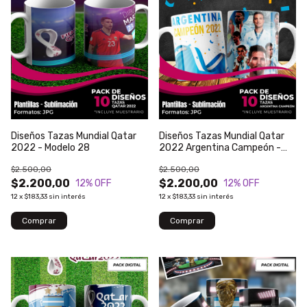
Diseños Tazas Mundial Qatar
Diseños Tazas Mundial Qatar
2022 - Modelo 28
2022 Argentina Campeón -
Modelo 75
$2.500,00
$2.500,00
$2.200,00
$2.200,00
12
% OFF
12
% OFF
12
x
$183,33
sin interés
12
x
$183,33
sin interés