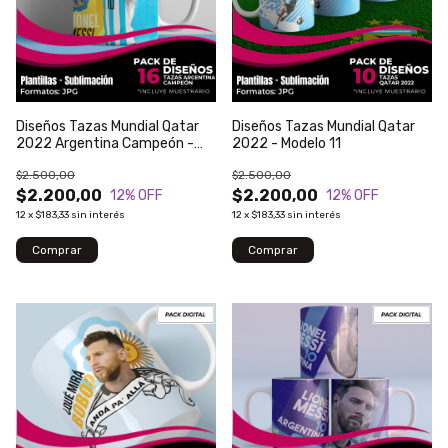
Diseños Tazas Mundial Qatar
Diseños Tazas Mundial Qatar
2022 Argentina Campeón -
2022 - Modelo 11
Modelo 70
$2.500,00
$2.500,00
$2.200,00
$2.200,00
12
% OFF
12
% OFF
12
x
$183,33
sin interés
12
x
$183,33
sin interés