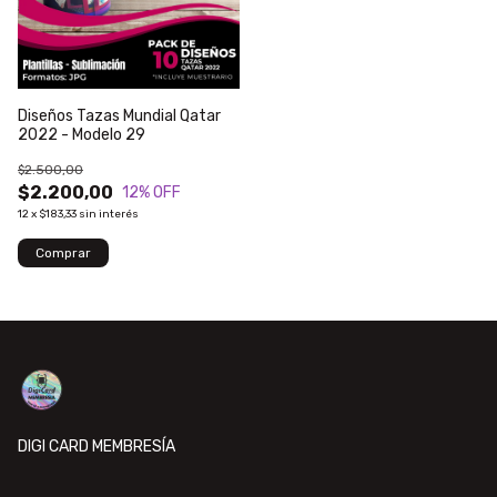
Diseños Tazas Mundial Qatar
2022 - Modelo 29
$2.500,00
$2.200,00
12
% OFF
12
x
$183,33
sin interés
DIGI CARD MEMBRESÍA