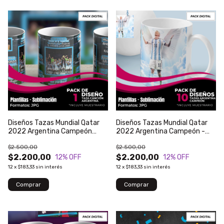
Diseños Tazas Mundial Qatar
Diseños Tazas Mundial Qatar
2022 Argentina Campeón
2022 Argentina Campeón -
Cancion - Modelo 60
Modelo 69
$2.500,00
$2.500,00
$2.200,00
$2.200,00
12
% OFF
12
% OFF
12
x
$183,33
sin interés
12
x
$183,33
sin interés