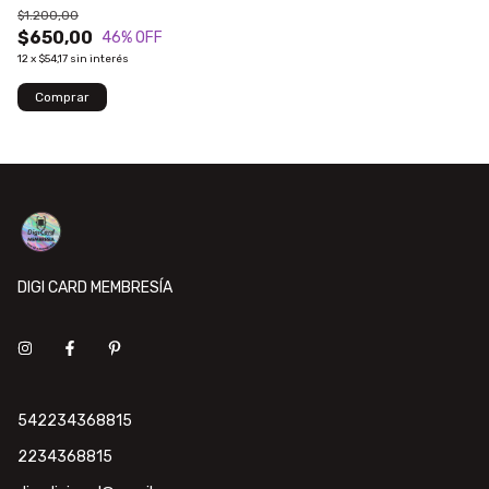
$1.200,00
$650,00
46
% OFF
12
x
$54,17
sin interés
DIGI CARD MEMBRESÍA
542234368815
2234368815