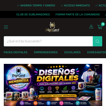
✅ AHORRÁ TIEMPO Y DINERO
✅ ACCESO INMEDIATO
✅ ACTUAL
CLUB DE SUBLIMADORES
FORMÁ PARTE DE LA COMUNIDAD
¡
0
PACKS DIGITALES
EMPRENDEDORES
ESCOLARES
EGRESADITO