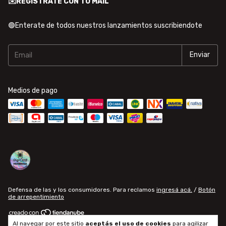
✉️REGISTRATE CON TU MAIL
🟢Enterate de todos nuestros lanzamientos suscribiendote
Medios de pago
Defensa de las y los consumidores. Para reclamos
ingresá acá.
/
Botón
de arrepentimiento
Al navegar por este sitio
aceptás el uso de cookies
para agilizar
Copyright Diseños DigiCard - 2026. Todos los derechos reservados.