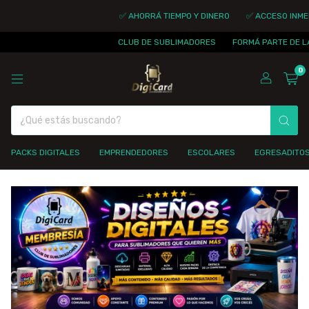
✅ AHORRÁ TIEMPO Y DINERO
✅ ACCESO INMEDIA
CLUB DE SUBLIMADORES
FORMÁ PARTE DE LA C
0
PACKS DIGITALES
EMPRENDEDORES
ESCOLARES
EGRESADITO