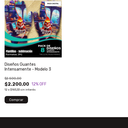
Diseños Guantes
Intensamente - Modelo 3
$2.500,00
$2.200,00
12
% OFF
12
x
$183,33
sin interés