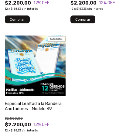
$2.200,00
$2.200,00
12
% OFF
12
% OFF
12
x
$183,33
sin interés
12
x
$183,33
sin interés
Especial Lealtad a la Bandera
Anotadores - Modelo 39
$2.500,00
$2.200,00
12
% OFF
12
x
$183,33
sin interés