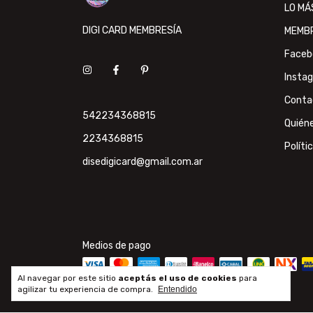
LO MÁ
DIGI CARD MEMBRESÍA
MEMB
Faceb
Insta
Conta
542234368815
Quién
2234368815
Políti
disedigicard@gmail.com.ar
Medios de pago
Al navegar por este sitio
aceptás el uso de cookies
para
agilizar tu experiencia de compra.
Entendido