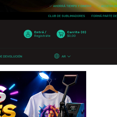
✅ AHORRÁ TIEMPO Y DINERO
✅ ACCESO INMEDI
CLUB DE SUBLIMADORES
FORMÁ PARTE DE LA 
Entrá
/
Carrito
(
0
)
Registráte
$0,00
AR
DE DEVOLUCIÓN