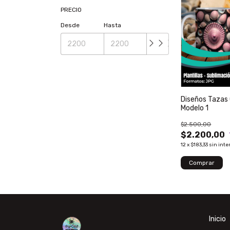
PRECIO
Desde
Hasta
Diseños Tazas
Modelo 1
$2.500,00
$2.200,00
12
x
$183,33
sin inte
Inicio