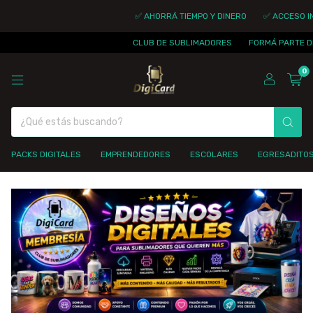
✅ AHORRÁ TIEMPO Y DINERO
✅ ACCESO INM
CLUB DE SUBLIMADORES
FORMÁ PARTE DE
0
PACKS DIGITALES
EMPRENDEDORES
ESCOLARES
EGRESADITO