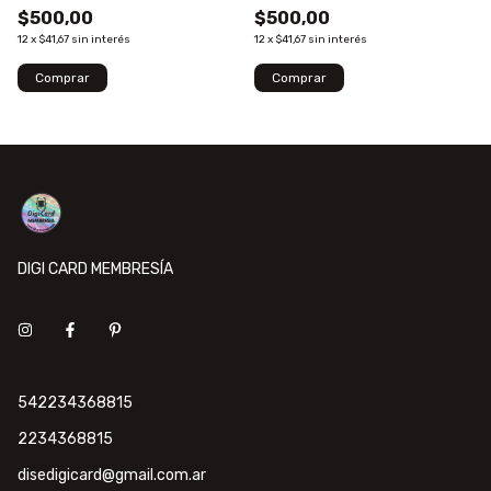
$500,00
$500,00
12
x
$41,67
sin interés
12
x
$41,67
sin interés
DIGI CARD MEMBRESÍA
542234368815
2234368815
disedigicard@gmail.com.ar