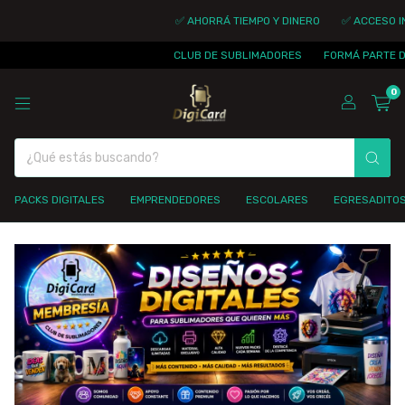
✅ AHORRÁ TIEMPO Y DINERO
✅ ACCESO INMEDI
CLUB DE SUBLIMADORES
FORMÁ PARTE DE LA 
0
PACKS DIGITALES
EMPRENDEDORES
ESCOLARES
EGRESADITO