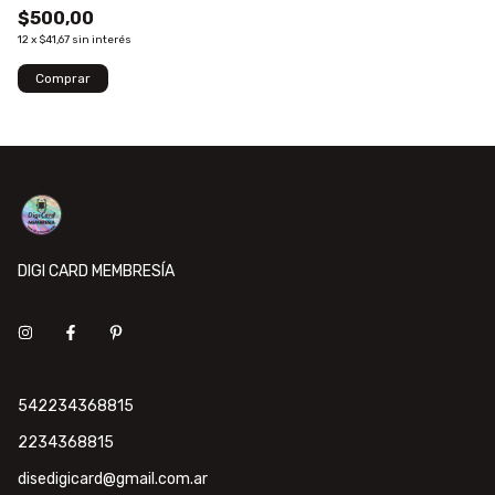
$500,00
12
x
$41,67
sin interés
DIGI CARD MEMBRESÍA
542234368815
2234368815
disedigicard@gmail.com.ar