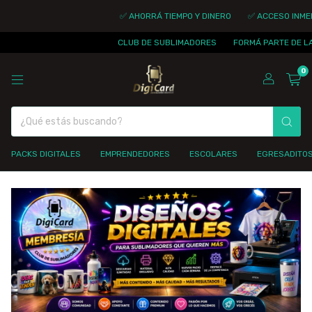
✅ AHORRÁ TIEMPO Y DINERO
✅ ACCESO INMEDI
CLUB DE SUBLIMADORES
FORMÁ PARTE DE LA
0
PACKS DIGITALES
EMPRENDEDORES
ESCOLARES
EGRESADITO