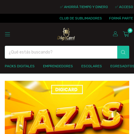
✅ AHORRÁ TIEMPO Y DINERO
✅ ACCESO INMED
CLUB DE SUBLIMADORES
FORMÁ PARTE DE LA
0
PACKS DIGITALES
EMPRENDEDORES
ESCOLARES
EGRESADITO