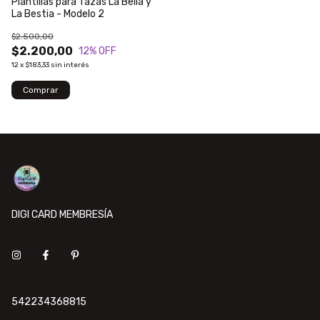
Plantillas para Tazas La Bella y
La Bestia - Modelo 2
$2.500,00
$2.200,00
12
% OFF
12
x
$183,33
sin interés
DIGI CARD MEMBRESÍA
542234368815