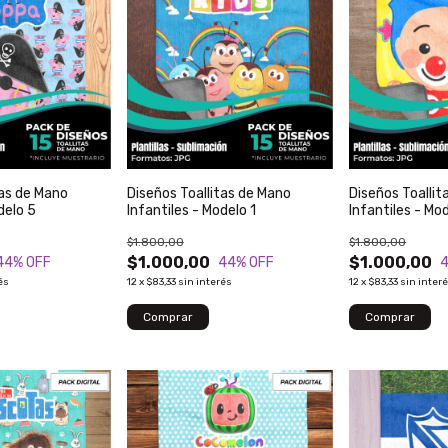
tas de Mano
Diseños Toallitas de Mano
Diseños Toallit
delo 5
Infantiles - Modelo 1
Infantiles - Mo
$1.800,00
$1.800,00
$1.000,00
$1.000,00
44
% OFF
44
% OFF
és
12
x
$83,33
sin interés
12
x
$83,33
sin inter