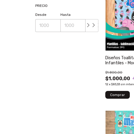
PRECIO
Desde
Hasta
Diseños Toalli
Infantiles - Mo
$1.800,00
$1.000,00
12
x
$83,33
sin inter