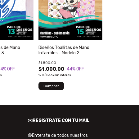
as de Mano
Diseños Toallitas de Mano
 3
Infantiles - Modelo 2
$1.800,00
$1.000,00
44
% OFF
44
% OFF
és
12
x
$83,33
sin interés
✉️REGISTRATE CON TU MAIL
🟢Enterate de todos nuestros