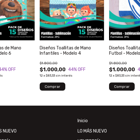
tas de Mano
Diseños Toallitas de Mano
Diseños Toallit
delo 6
Infantiles - Modelo 4
Futbol - Modelo
$1.800,00
$1.800,00
$1.000,00
$1.000,00
44
% OFF
44
% OFF
és
12
x
$83,33
sin interés
12
x
$83,33
sin inter
Inicio
S NUEVO
LO MÁS NUEVO