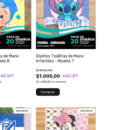
as de Mano
Diseños Toallitas de Mano
delo 8
Infantiles - Modelo 7
$1.800,00
$1.000,00
44
% OFF
44
% OFF
és
12
x
$83,33
sin interés