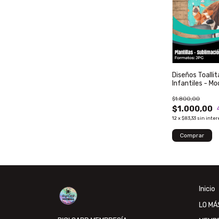
Diseños Toalli
Infantiles - Mo
$1.800,00
$1.000,00
12
x
$83,33
sin inter
Inicio
LO MÁ