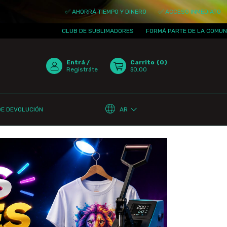
✅ AHORRÁ TIEMPO Y DINERO
✅ ACCESO INMEDIATO
✅ ACTUAL
CLUB DE SUBLIMADORES
FORMÁ PARTE DE LA COMUNIDAD
¡T
Entrá
/
Carrito
(
0
)
Registráte
$0,00
AR
DE DEVOLUCIÓN