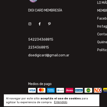
LO MÁ
DIGI CARD MEMBRESÍA
MEMB
Faceb
Insta
Conta
542234368815
Quién
2234368815
Políti
disedigicard@gmail.com.ar
Medios de pago
Al navegar por este sitio
aceptás el uso de cookies
para
agilizar tu experiencia de compra.
Entendido