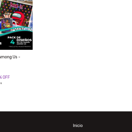
 Among Us -
% OFF
és
Inicio