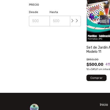
PRECIO
Desde
Hasta
Set de Jardín
Modelo 11
$850,00
$500,00
41
12
x
$41,67
sin inter
Inicio