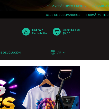
✅ AHORRÁ TIEMPO Y DINERO
✅ ACCESO INMEDIA
CLUB DE SUBLIMADORES
FORMÁ PARTE DE LA C
Entrá
/
Carrito
(
0
)
Registráte
$0,00
AR
DE DEVOLUCIÓN