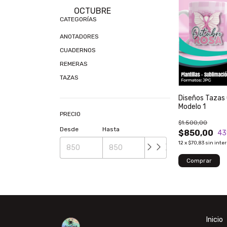
OCTUBRE
CATEGORÍAS
ANOTADORES
CUADERNOS
REMERAS
TAZAS
Diseños Tazas
Modelo 1
PRECIO
$1.500,00
Desde
Hasta
$850,00
43
12
x
$70,83
sin inte
Inicio