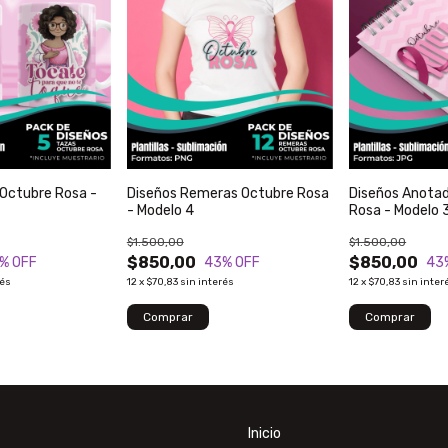
 Octubre Rosa -
Diseños Remeras Octubre Rosa
Diseños Anota
- Modelo 4
Rosa - Modelo 
$1.500,00
$1.500,00
$850,00
$850,00
% OFF
43
% OFF
43
rés
12
x
$70,83
sin interés
12
x
$70,83
sin inter
Inicio