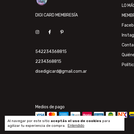
LO MÁ
DIGI CARD MEMBRESÍA
MEMB
Faceb
Insta
Conta
542234368815
Quién
2234368815
Políti
disedigicard@gmail.com.ar
Medios de pago
Al navegar por este sitio
aceptás el uso de cookies
para
agilizar tu experiencia de compra.
Entendido