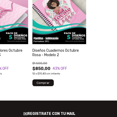
dores Octubre
Diseños Cuadernos Octubre
3
Rosa - Modelo 2
$1.500,00
$850,00
% OFF
43
% OFF
és
12
x
$70,83
sin interés
✉️REGISTRATE CON TU MAIL