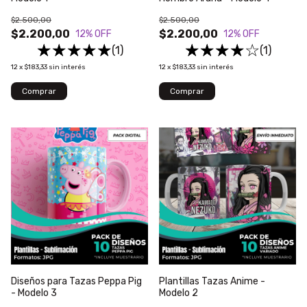
$2.500,00
$2.500,00
$2.200,00
$2.200,00
12
% OFF
12
% OFF
(1)
(1)
12
x
$183,33
sin interés
12
x
$183,33
sin interés
Diseños para Tazas Peppa Pig
Plantillas Tazas Anime -
- Modelo 3
Modelo 2