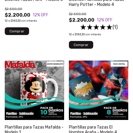
Harry Potter - Modelo 4
$2.500,00
$2.500,00
$2.200,00
12
% OFF
$2.200,00
12
% OFF
12
x
$183,33
sin interés
(1)
12
x
$183,33
sin interés
Plantillas para Tazas Mafalda -
Plantillas para Tazas El
Modelo 1
Hombre Araña - Modelo 4