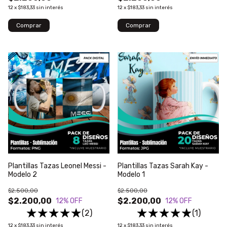
12
x
$183,33
sin interés
12
x
$183,33
sin interés
Plantillas Tazas Leonel Messi -
Plantillas Tazas Sarah Kay -
Modelo 2
Modelo 1
$2.500,00
$2.500,00
$2.200,00
$2.200,00
12
% OFF
12
% OFF
(2)
(1)
12
x
$183,33
sin interés
12
x
$183,33
sin interés