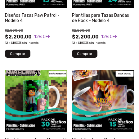
Diseños Tazas Paw Patrol -
Plantillas para Tazas Bandas
Modelo 4
de Rock - Modelo 4
$2.500,00
$2.500,00
$2.200,00
$2.200,00
12
% OFF
12
% OFF
12
x
$183,33
sin interés
12
x
$183,33
sin interés