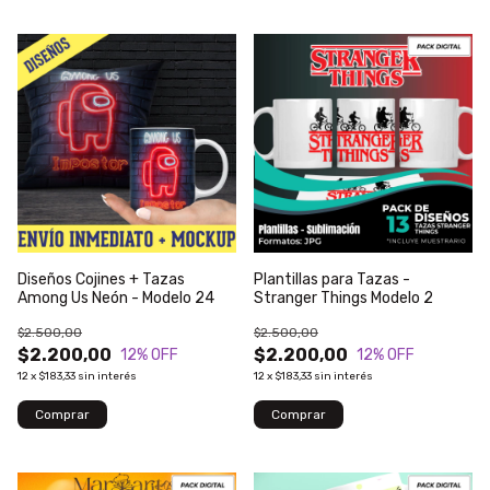
Diseños Cojines + Tazas
Plantillas para Tazas -
Among Us Neón - Modelo 24
Stranger Things Modelo 2
$2.500,00
$2.500,00
$2.200,00
$2.200,00
12
% OFF
12
% OFF
12
x
$183,33
sin interés
12
x
$183,33
sin interés