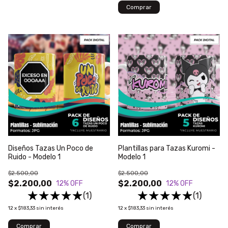
Diseños Tazas Un Poco de
Plantillas para Tazas Kuromi -
Ruido - Modelo 1
Modelo 1
$2.500,00
$2.500,00
$2.200,00
$2.200,00
12
% OFF
12
% OFF
(1)
(1)
12
x
$183,33
sin interés
12
x
$183,33
sin interés