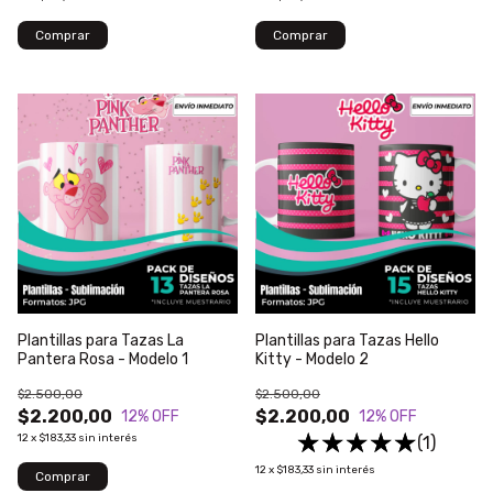
Plantillas para Tazas La
Plantillas para Tazas Hello
Pantera Rosa - Modelo 1
Kitty - Modelo 2
$2.500,00
$2.500,00
$2.200,00
$2.200,00
12
% OFF
12
% OFF
12
x
$183,33
sin interés
(1)
12
x
$183,33
sin interés