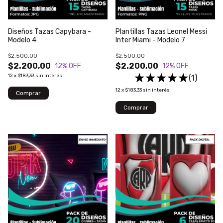
Diseños Tazas Capybara -
Plantillas Tazas Leonel Messi
Modelo 4
Inter Miami - Modelo 7
$2.500,00
$2.500,00
$2.200,00
$2.200,00
12
% OFF
12
% OFF
12
x
$183,33
sin interés
(1)
12
x
$183,33
sin interés