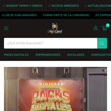
Á TIEMPO Y DINERO
✅ ACCESO INMEDIATO
✅ ACTUALIZACIONES DIARIA
 SUBLIMADORES
FORMÁ PARTE DE LA COMUNIDAD
¡TE ESPERAMOS!
C
0
PACKS DIGITALES
EMPRENDEDORES
ESCOLARES
EGRESADITO