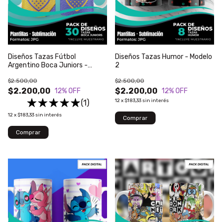
Diseños Tazas Fútbol
Diseños Tazas Humor - Modelo
Argentino Boca Juniors -
2
Modelo 1
$2.500,00
$2.500,00
$2.200,00
$2.200,00
12
% OFF
12
% OFF
12
x
$183,33
sin interés
(1)
12
x
$183,33
sin interés