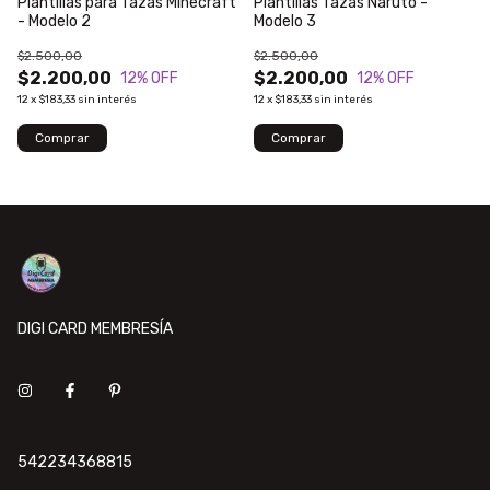
Plantillas para Tazas Minecraft
Plantillas Tazas Naruto -
- Modelo 2
Modelo 3
$2.500,00
$2.500,00
$2.200,00
$2.200,00
12
% OFF
12
% OFF
12
x
$183,33
sin interés
12
x
$183,33
sin interés
DIGI CARD MEMBRESÍA
542234368815