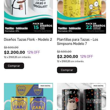
Diseños Tazas Flork - Modelo 2
Plantillas para Tazas - Los
Simpsons Modelo 7
$2.500,00
$2.500,00
$2.200,00
12
% OFF
$2.200,00
12
% OFF
12
x
$183,33
sin interés
12
x
$183,33
sin interés