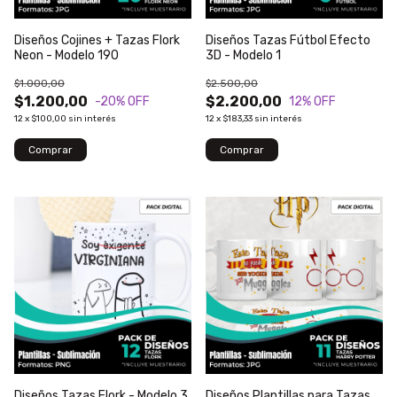
Diseños Cojines + Tazas Flork
Diseños Tazas Fútbol Efecto
Neon - Modelo 190
3D - Modelo 1
$1.000,00
$2.500,00
$1.200,00
$2.200,00
-20
% OFF
12
% OFF
12
x
$100,00
sin interés
12
x
$183,33
sin interés
Diseños Tazas Flork - Modelo 3
Diseños Plantillas para Tazas