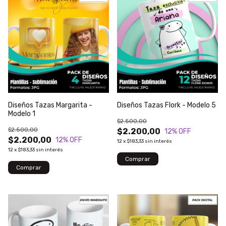
Diseños Tazas Margarita -
Diseños Tazas Flork - Modelo 5
Modelo 1
$2.500,00
$2.500,00
$2.200,00
12
% OFF
$2.200,00
12
% OFF
12
x
$183,33
sin interés
12
x
$183,33
sin interés