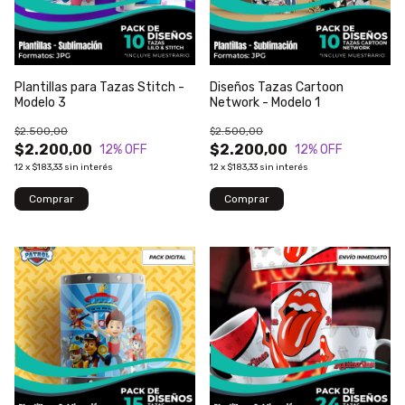
Plantillas para Tazas Stitch -
Diseños Tazas Cartoon
Modelo 3
Network - Modelo 1
$2.500,00
$2.500,00
$2.200,00
$2.200,00
12
% OFF
12
% OFF
12
x
$183,33
sin interés
12
x
$183,33
sin interés