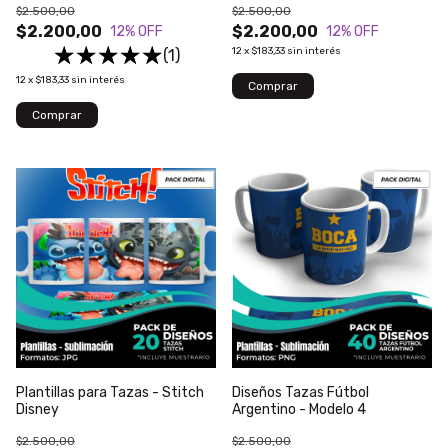
$2.500,00
$2.500,00
$2.200,00
$2.200,00
12
% OFF
12
% OFF
12
x
$183,33
sin interés
(1)
12
x
$183,33
sin interés
Plantillas para Tazas - Stitch
Diseños Tazas Fútbol
Disney
Argentino - Modelo 4
$2.500,00
$2.500,00