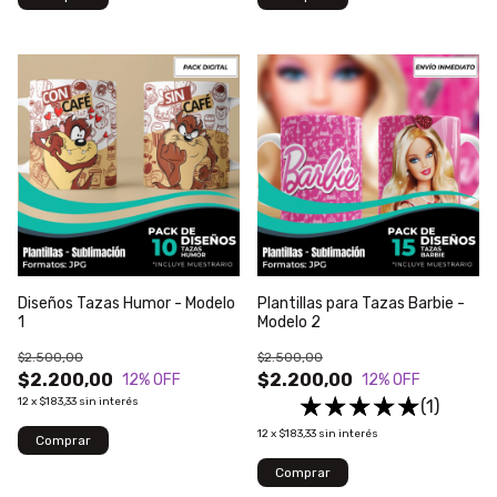
Diseños Tazas Humor - Modelo
Plantillas para Tazas Barbie -
1
Modelo 2
$2.500,00
$2.500,00
$2.200,00
$2.200,00
12
% OFF
12
% OFF
12
x
$183,33
sin interés
(1)
12
x
$183,33
sin interés