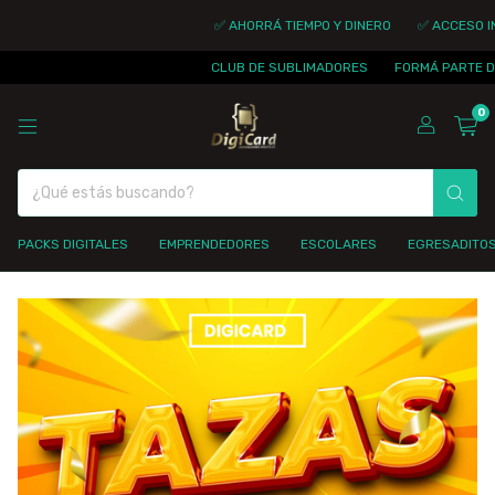
✅ AHORRÁ TIEMPO Y DINERO
✅ ACCESO INMEDIATO
CLUB DE SUBLIMADORES
FORMÁ PARTE DE LA COMU
0
PACKS DIGITALES
EMPRENDEDORES
ESCOLARES
EGRESADITO