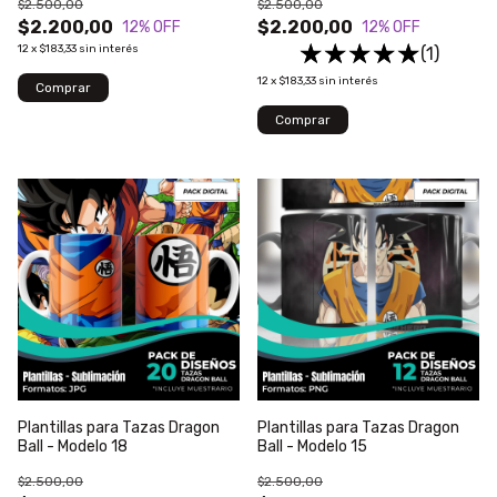
$2.500,00
$2.500,00
$2.200,00
$2.200,00
12
% OFF
12
% OFF
12
x
$183,33
sin interés
(1)
12
x
$183,33
sin interés
Plantillas para Tazas Dragon
Plantillas para Tazas Dragon
Ball - Modelo 18
Ball - Modelo 15
$2.500,00
$2.500,00