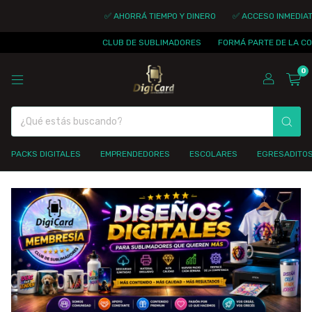
✅ AHORRÁ TIEMPO Y DINERO
✅ ACCESO INMEDIATO
✅
CLUB DE SUBLIMADORES
FORMÁ PARTE DE LA COMUNID
0
PACKS DIGITALES
EMPRENDEDORES
ESCOLARES
EGRESADITO