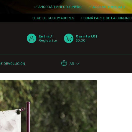
✅ AHORRÁ TIEMPO Y DINERO
✅ ACCESO INMEDIATO
✅ ACTUALIZAC
CLUB DE SUBLIMADORES
FORMÁ PARTE DE LA COMUNIDAD
¡TE ESP
Entrá
/
Carrito
(
0
)
Registráte
$0,00
AR
DE DEVOLUCIÓN