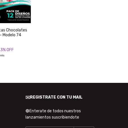
tas Chocolates
 - Modelo 74
33
% OFF
erés
✉️REGISTRATE CON TU MAIL
🟢Enterate de todos nuestros
lanzamientos suscribiendote