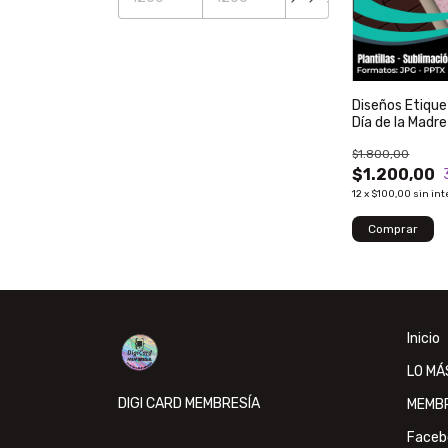
Diseños Etiqu
Día de la Madr
$1.800,00
$1.200,00
12
x
$100,00
sin int
Inicio
LO MÁ
DIGI CARD MEMBRESÍA
MEMB
Faceb