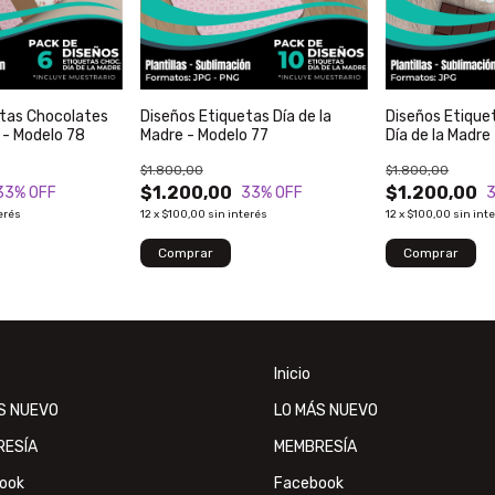
etas Chocolates
Diseños Etiquetas Día de la
Diseños Etique
e - Modelo 78
Madre - Modelo 77
Día de la Madre
$1.800,00
$1.800,00
$1.200,00
$1.200,00
33
% OFF
33
% OFF
erés
12
x
$100,00
sin interés
12
x
$100,00
sin int
Inicio
S NUEVO
LO MÁS NUEVO
RESÍA
MEMBRESÍA
ook
Facebook