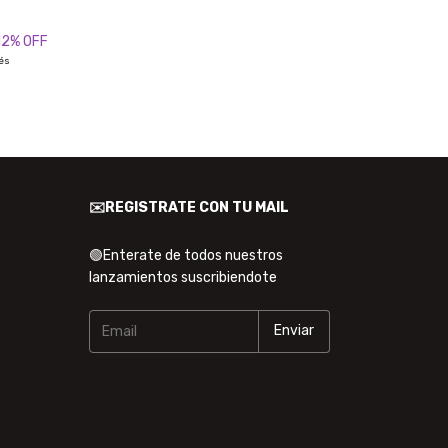
12
% OFF
rés
✉️REGISTRATE CON TU MAIL
🟢Enterate de todos nuestros
lanzamientos suscribiendote