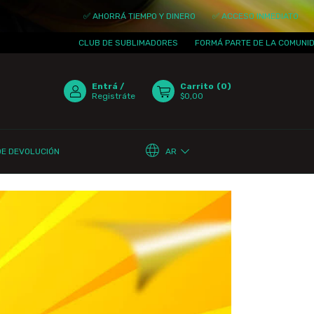
✅ AHORRÁ TIEMPO Y DINERO
✅ ACCESO INMEDIATO
✅ ACTUALI
CLUB DE SUBLIMADORES
FORMÁ PARTE DE LA COMUNIDAD
¡TE
Entrá
/
Carrito
(
0
)
Registráte
$0,00
AR
DE DEVOLUCIÓN