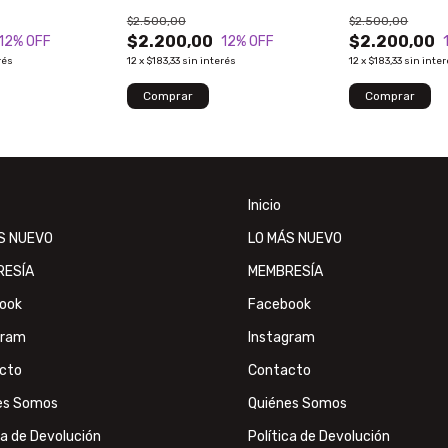
$2.500,00
$2.500,00
$2.200,00
$2.200,00
12
% OFF
12
% OFF
rés
12
x
$183,33
sin interés
12
x
$183,33
sin inte
Inicio
S NUEVO
LO MÁS NUEVO
RESÍA
MEMBRESÍA
ook
Facebook
gram
Instagram
cto
Contacto
es Somos
Quiénes Somos
ca de Devolución
Política de Devolución