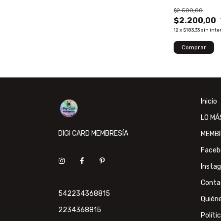
$2.500,00
$2.200,00
12
x
$183,33
sin inte
Inicio
LO MÁ
DIGI CARD MEMBRESÍA
MEMB
Faceb
Insta
Conta
542234368815
Quién
2234368815
Políti