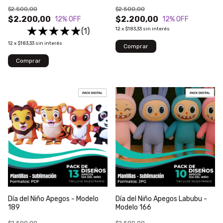
$2.500,00
$2.500,00
$2.200,00
$2.200,00
12
% OFF
12
% OFF
12
x
$183,33
sin interés
(1)
12
x
$183,33
sin interés
Día del Niño Apegos - Modelo
Día del Niño Apegos Labubu -
189
Modelo 166