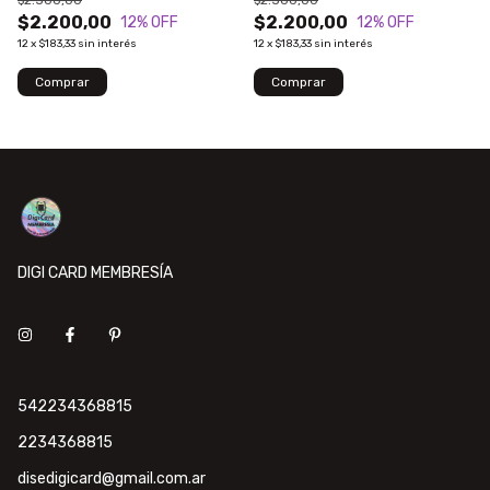
$2.500,00
$2.500,00
$2.200,00
$2.200,00
12
% OFF
12
% OFF
12
x
$183,33
sin interés
12
x
$183,33
sin interés
DIGI CARD MEMBRESÍA
542234368815
2234368815
disedigicard@gmail.com.ar