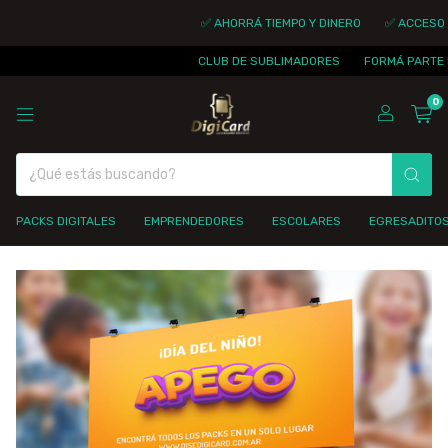
✅ AHORRÁ TIEMPO Y DINERO
✅ ACCESO INMEDI
CLUB DE SUBLIMADORES
FORMÁ PARTE DE LA 
0
PACKS DIGITALES
EMPRENDEDORES
ESCOLARES
EGRESADITO