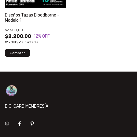
Diseños Tazas Bloodborne -
Modelo 1
$2.500,00
$2.200,00
12
% OFF
12
x
$183,33
sin interés
DIGI CARD MEMBRESÍA