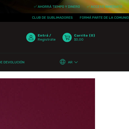
✅ AHORRÁ TIEMPO Y DINERO
✅ ACCESO INMEDIATO
✅ ACTUAL
CLUB DE SUBLIMADORES
FORMÁ PARTE DE LA COMUNIDAD
¡T
Entrá
/
Carrito
(
0
)
Registráte
$0,00
AR
DE DEVOLUCIÓN