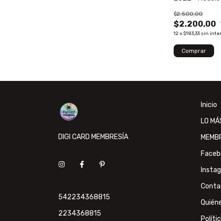
$2.500,00
$2.200,00
12
x
$183,33
sin inte
Inicio
LO MÁ
DIGI CARD MEMBRESÍA
MEMB
Faceb
Insta
Conta
542234368815
Quién
2234368815
Políti