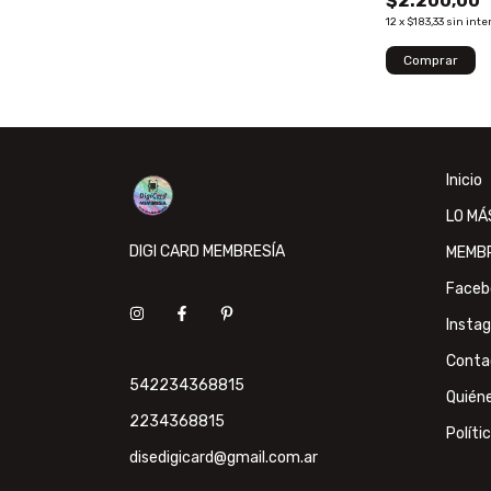
$2.200,00
12
x
$183,33
sin inte
Inicio
LO MÁ
DIGI CARD MEMBRESÍA
MEMB
Faceb
Insta
Conta
542234368815
Quién
2234368815
Políti
disedigicard@gmail.com.ar