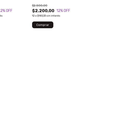
$2.500,00
$2.200,00
12
% OFF
12
% OFF
rés
12
x
$183,33
sin interés