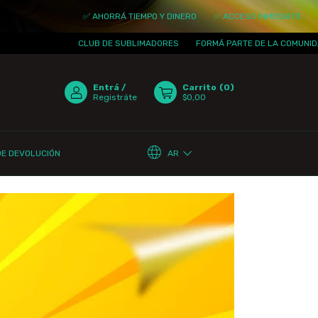
✅ AHORRÁ TIEMPO Y DINERO
✅ ACCESO INMEDIATO
✅ ACTUALIZ
CLUB DE SUBLIMADORES
FORMÁ PARTE DE LA COMUNIDAD
¡TE 
Entrá
/
Carrito
(
0
)
Registráte
$0,00
AR
DE DEVOLUCIÓN