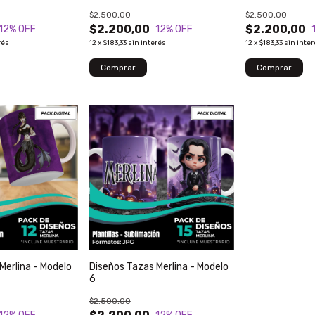
$2.500,00
$2.500,00
$2.200,00
$2.200,00
12
% OFF
12
% OFF
rés
12
x
$183,33
sin interés
12
x
$183,33
sin inte
Merlina - Modelo
Diseños Tazas Merlina - Modelo
6
$2.500,00