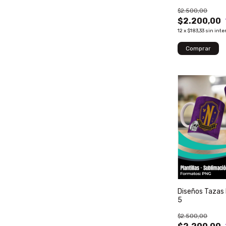
$2.500,00
$2.200,00
12
x
$183,33
sin inte
Diseños Tazas 
5
$2.500,00