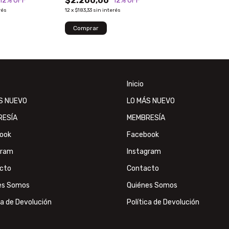
$2.200,00
12
% OFF
12
% OFF
rés
12
x
$183,33
sin interés
Inicio
S NUEVO
LO MÁS NUEVO
RESÍA
MEMBRESÍA
ook
Facebook
gram
Instagram
cto
Contacto
es Somos
Quiénes Somos
ca de Devolución
Política de Devolución