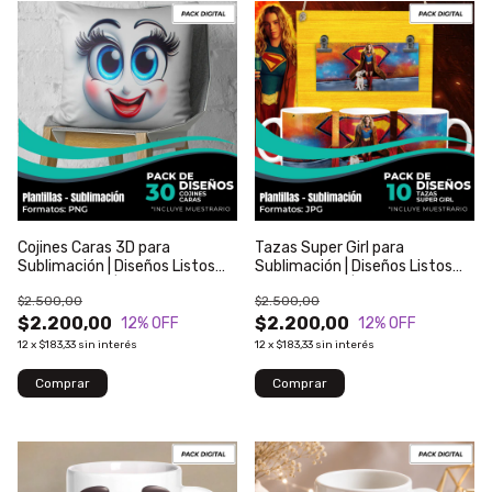
Cojines Caras 3D para
Tazas Super Girl para
Sublimación | Diseños Listos
Sublimación | Diseños Listos
para Imprimir | Modelo 502
para Imprimir | Modelo 1
$2.500,00
$2.500,00
$2.200,00
$2.200,00
12
% OFF
12
% OFF
12
x
$183,33
sin interés
12
x
$183,33
sin interés