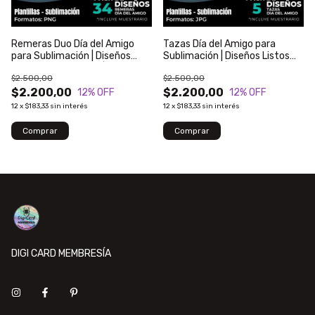
Remeras Duo Día del Amigo
Tazas Día del Amigo para
para Sublimación | Diseños
Sublimación | Diseños Listos
Listos para Imprimir | Modelo
para Imprimir | Modelo 131
$2.500,00
$2.500,00
132
$2.200,00
$2.200,00
12
% OFF
12
% OFF
12
x
$183,33
sin interés
12
x
$183,33
sin interés
DIGI CARD MEMBRESÍA