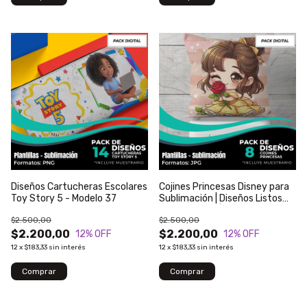
Diseños Cartucheras Escolares
Cojines Princesas Disney para
Toy Story 5 - Modelo 37
Sublimación | Diseños Listos
para Imprimir | Modelo 503
$2.500,00
$2.500,00
$2.200,00
$2.200,00
12
% OFF
12
% OFF
12
x
$183,33
sin interés
12
x
$183,33
sin interés