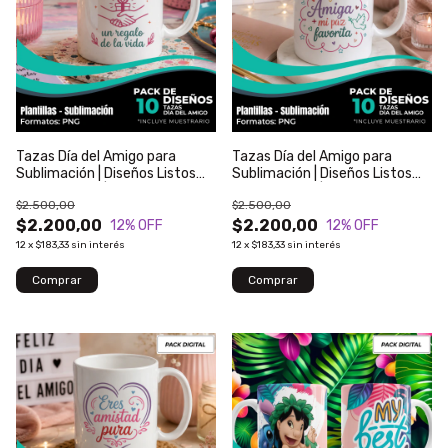
Tazas Día del Amigo para
Tazas Día del Amigo para
Sublimación | Diseños Listos
Sublimación | Diseños Listos
para Imprimir | Modelo 136
para Imprimir | Modelo 135
$2.500,00
$2.500,00
$2.200,00
$2.200,00
12
% OFF
12
% OFF
12
x
$183,33
sin interés
12
x
$183,33
sin interés