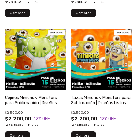
12
x
$183,33
sin interés
12
x
$183,33
sin interés
Cojines Minions y Monsters
Tazas Minions y Monsters para
para Sublimación | Diseños
Sublimación | Diseños Listos
Listos para Imprimir | Modelo
para Imprimir | Modelo 1
$2.500,00
$2.500,00
504
$2.200,00
$2.200,00
12
% OFF
12
% OFF
12
x
$183,33
sin interés
12
x
$183,33
sin interés