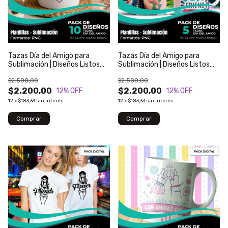
Tazas Día del Amigo para
Tazas Día del Amigo para
Sublimación | Diseños Listos
Sublimación | Diseños Listos
para Imprimir | Modelo 134
para Imprimir | Modelo 133
$2.500,00
$2.500,00
$2.200,00
$2.200,00
12
% OFF
12
% OFF
12
x
$183,33
sin interés
12
x
$183,33
sin interés