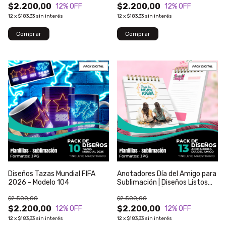
$2.200,00
$2.200,00
12
% OFF
12
% OFF
12
x
$183,33
sin interés
12
x
$183,33
sin interés
Diseños Tazas Mundial FIFA
Anotadores Día del Amigo para
2026 - Modelo 104
Sublimación | Diseños Listos
para Imprimir | Modelo 143
$2.500,00
$2.500,00
$2.200,00
$2.200,00
12
% OFF
12
% OFF
12
x
$183,33
sin interés
12
x
$183,33
sin interés