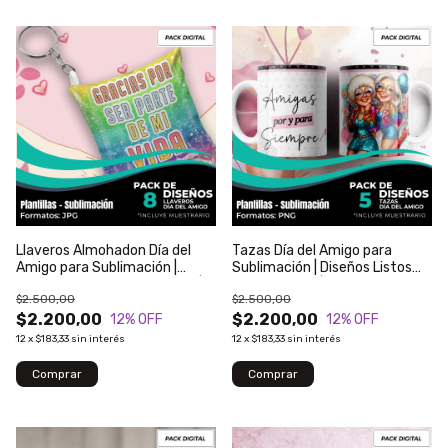
Llaveros Almohadon Día del
Tazas Día del Amigo para
Amigo para Sublimación |
Sublimación | Diseños Listos
Diseños Listos para Imprimir |
para Imprimir | Modelo 139
$2.500,00
$2.500,00
Modelo 140
$2.200,00
$2.200,00
12
% OFF
12
% OFF
12
x
$183,33
sin interés
12
x
$183,33
sin interés