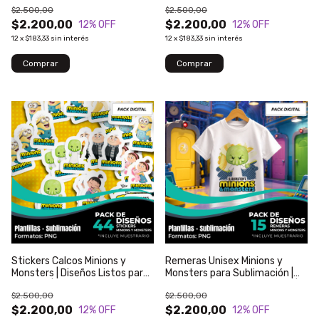
$2.500,00
$2.500,00
$2.200,00
$2.200,00
12
% OFF
12
% OFF
12
x
$183,33
sin interés
12
x
$183,33
sin interés
Stickers Calcos Minions y
Remeras Unisex Minions y
Monsters | Diseños Listos para
Monsters para Sublimación |
Imprimir | Modelo 59
Diseños Listos para Imprimir |
$2.500,00
$2.500,00
Modelo 111
$2.200,00
$2.200,00
12
% OFF
12
% OFF