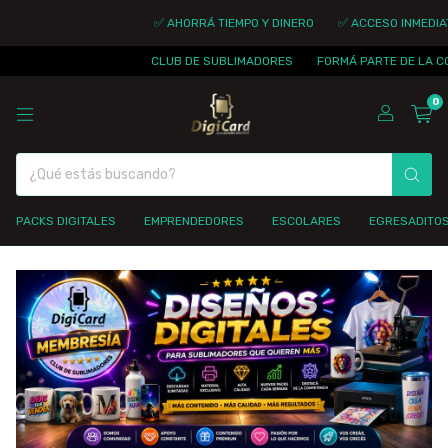
✅ AHORRÁ TIEMPO Y DINERO
✅ ACCESO INMEDIATO
✅ A
CLUB DE SUBLIMADORES
FORMÁ PARTE DE LA COMUNIDAD
0
PACKS DIGITALES
EMPRENDEDORES
ESCOLARES
EGRESADITO