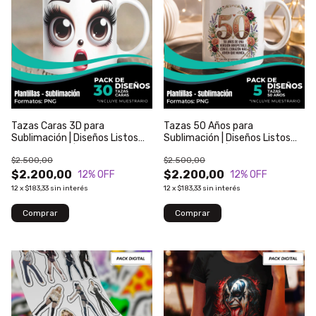
Tazas Caras 3D para
Tazas 50 Años para
Sublimación | Diseños Listos
Sublimación | Diseños Listos
para Imprimir | Modelo 1
para Imprimir | Modelo 1
$2.500,00
$2.500,00
$2.200,00
$2.200,00
12
% OFF
12
% OFF
12
x
$183,33
sin interés
12
x
$183,33
sin interés