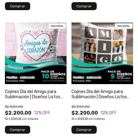
Cojines Día del Amigo para
Cojines Día del Amigo para
Sublimación | Diseños Listos
Sublimación | Diseños Listos
para Imprimir | Modelo 142
para Imprimir | Modelo 141
$2.500,00
$2.500,00
$2.200,00
$2.200,00
12
% OFF
12
% OFF
12
x
$183,33
sin interés
12
x
$183,33
sin interés