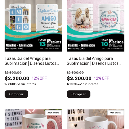
Tazas Día del Amigo para
Tazas Día del Amigo para
Sublimación | Diseños Listos
Sublimación | Diseños Listos
para Imprimir | Modelo 138
para Imprimir | Modelo 137
$2.500,00
$2.500,00
$2.200,00
$2.200,00
12
% OFF
12
% OFF
12
x
$183,33
sin interés
12
x
$183,33
sin interés