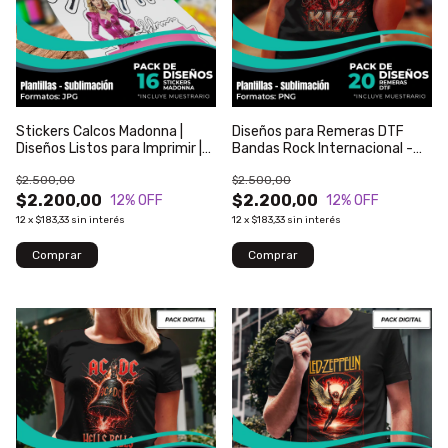
Stickers Calcos Madonna |
Diseños para Remeras DTF
Diseños Listos para Imprimir |
Bandas Rock Internacional -
Modelo 58
Modelo 206
$2.500,00
$2.500,00
$2.200,00
$2.200,00
12
% OFF
12
% OFF
12
x
$183,33
sin interés
12
x
$183,33
sin interés