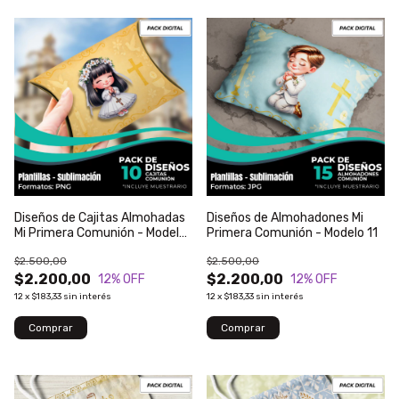
Diseños de Cajitas Almohadas
Diseños de Almohadones Mi
Mi Primera Comunión - Modelo
Primera Comunión - Modelo 11
12
$2.500,00
$2.500,00
$2.200,00
$2.200,00
12
% OFF
12
% OFF
12
x
$183,33
sin interés
12
x
$183,33
sin interés