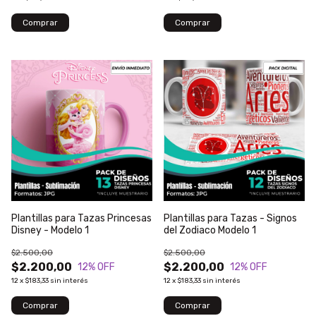
Plantillas para Tazas Princesas
Plantillas para Tazas - Signos
Disney - Modelo 1
del Zodiaco Modelo 1
$2.500,00
$2.500,00
$2.200,00
$2.200,00
12
% OFF
12
% OFF
12
x
$183,33
sin interés
12
x
$183,33
sin interés