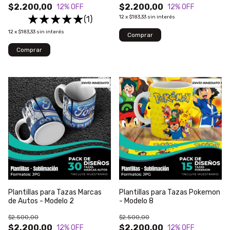
$2.200,00
$2.200,00
12
% OFF
12
% OFF
12
x
$183,33
sin interés
(1)
12
x
$183,33
sin interés
Plantillas para Tazas Marcas
Plantillas para Tazas Pokemon
de Autos - Modelo 2
- Modelo 8
$2.500,00
$2.500,00
$2.200,00
$2.200,00
12
% OFF
12
% OFF