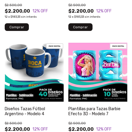
$2.500,00
$2.500,00
$2.200,00
$2.200,00
12
% OFF
12
% OFF
12
x
$183,33
sin interés
12
x
$183,33
sin interés
Diseños Tazas Fútbol
Plantillas para Tazas Barbie
Argentino - Modelo 4
Efecto 3D - Modelo 7
$2.500,00
$2.500,00
$2.200,00
$2.200,00
12
% OFF
12
% OFF