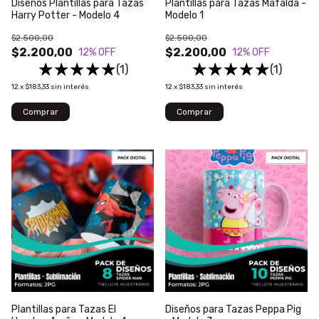
Diseños Plantillas para Tazas
Plantillas para Tazas Mafalda -
Harry Potter - Modelo 4
Modelo 1
$2.500,00
$2.500,00
$2.200,00
$2.200,00
12
% OFF
12
% OFF
(1)
(1)
12
x
$183,33
sin interés
12
x
$183,33
sin interés
Plantillas para Tazas El
Diseños para Tazas Peppa Pig