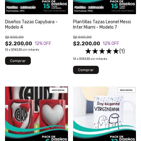
Diseños Tazas Capybara -
Plantillas Tazas Leonel Messi
Modelo 4
Inter Miami - Modelo 7
$2.500,00
$2.500,00
$2.200,00
$2.200,00
12
% OFF
12
% OFF
12
x
$183,33
sin interés
(1)
12
x
$183,33
sin interés