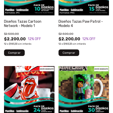
Diseños Tazas Cartoon
Diseños Tazas Paw Patrol -
Network - Modelo 1
Modelo 4
$2.500,00
$2.500,00
$2.200,00
$2.200,00
12
% OFF
12
% OFF
12
x
$183,33
sin interés
12
x
$183,33
sin interés