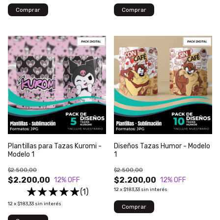
Plantillas para Tazas Kuromi -
Diseños Tazas Humor - Modelo
Modelo 1
1
$2.500,00
$2.500,00
$2.200,00
$2.200,00
12
% OFF
12
% OFF
12
x
$183,33
sin interés
(1)
12
x
$183,33
sin interés