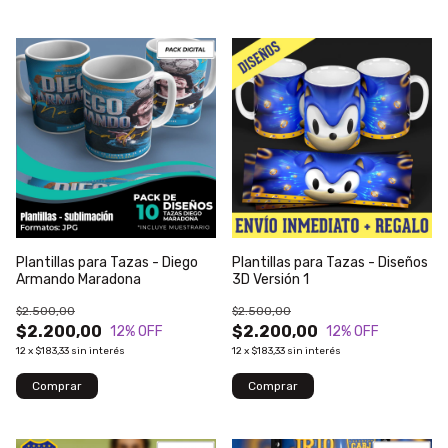
Plantillas para Tazas - Diego
Plantillas para Tazas - Diseños
Armando Maradona
3D Versión 1
$2.500,00
$2.500,00
$2.200,00
$2.200,00
12
% OFF
12
% OFF
12
x
$183,33
sin interés
12
x
$183,33
sin interés