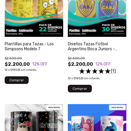
Plantillas para Tazas - Los
Diseños Tazas Fútbol
Simpsons Modelo 7
Argentino Boca Juniors -
Modelo 1
$2.500,00
$2.500,00
$2.200,00
$2.200,00
12
% OFF
12
% OFF
12
x
$183,33
sin interés
(1)
12
x
$183,33
sin interés