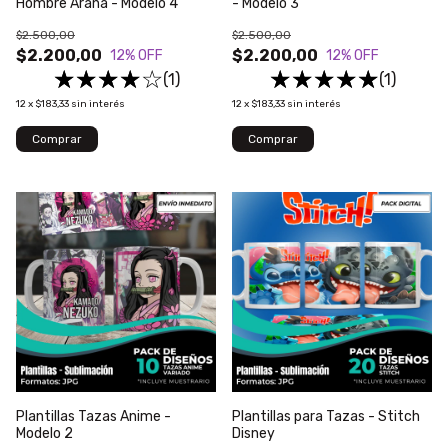
Hombre Araña - Modelo 4
- Modelo 3
$2.500,00
$2.500,00
$2.200,00
$2.200,00
12
% OFF
12
% OFF
(1)
(1)
12
x
$183,33
sin interés
12
x
$183,33
sin interés
Plantillas Tazas Anime -
Plantillas para Tazas - Stitch
Modelo 2
Disney