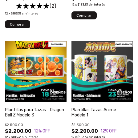
12
x
$183,33
sin interés
(2)
12
x
$183,33
sin interés
Plantillas para Tazas - Dragon
Plantillas Tazas Anime -
Ball Z Modelo 3
Modelo 1
$2.500,00
$2.500,00
$2.200,00
$2.200,00
12
% OFF
12
% OFF
12
x
$183,33
sin interés
12
x
$183,33
sin interés