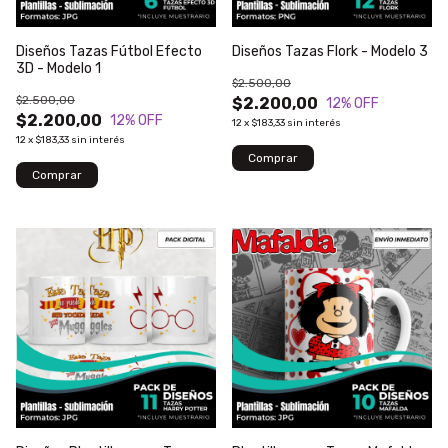
Diseños Tazas Fútbol Efecto
Diseños Tazas Flork - Modelo 3
3D - Modelo 1
$2.500,00
$2.500,00
$2.200,00
12
% OFF
$2.200,00
12
% OFF
12
x
$183,33
sin interés
12
x
$183,33
sin interés