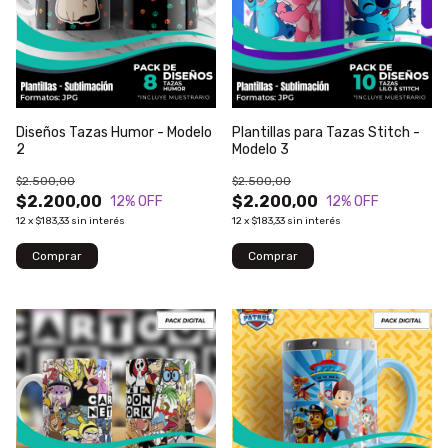
Diseños Tazas Humor - Modelo
Plantillas para Tazas Stitch -
2
Modelo 3
$2.500,00
$2.500,00
$2.200,00
$2.200,00
12
% OFF
12
% OFF
12
x
$183,33
sin interés
12
x
$183,33
sin interés