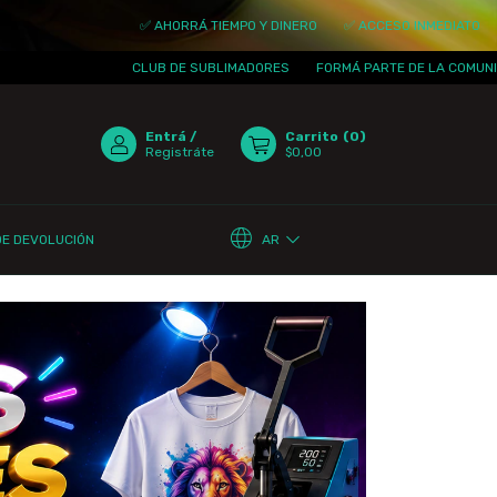
✅ AHORRÁ TIEMPO Y DINERO
✅ ACCESO INMEDIATO
✅ ACTUA
CLUB DE SUBLIMADORES
FORMÁ PARTE DE LA COMUNIDAD
¡T
Entrá
/
Carrito
(
0
)
Registráte
$0,00
AR
DE DEVOLUCIÓN