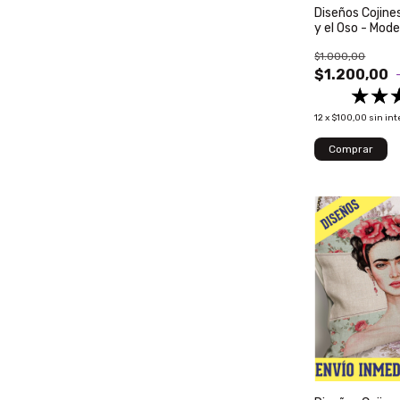
Diseños Cojine
y el Oso - Mode
$1.000,00
$1.200,00
12
x
$100,00
sin int