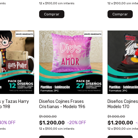
erés
12
x
$100,00
sin interés
12
x
$100,00
sin int
s y Tazas Harry
Diseños Cojines Frases
Diseños Cojine
o 198
Cristianas - Modelo 196
Modelo 170
$1.000,00
$1.000,00
$1.200,00
$1.200,00
40
% OFF
-20
% OFF
erés
12
x
$100,00
sin interés
12
x
$100,00
sin int