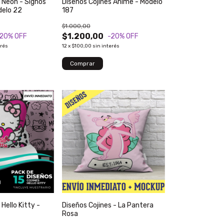
 Neón - Signos
Diseños Cojines Anime - Modelo
delo 22
187
$1.000,00
$1.200,00
-20
% OFF
-20
% OFF
erés
12
x
$100,00
sin interés
Hello Kitty -
Diseños Cojines - La Pantera
Rosa