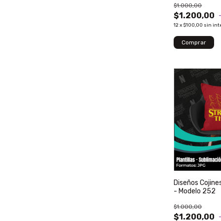
$1.000,00
$1.200,00
12
x
$100,00
sin int
Diseños Cojine
- Modelo 252
$1.000,00
$1.200,00