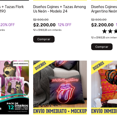
s + Tazas Flork
Diseños Cojines + Tazas Among
Diseños Cojines
 190
Us Neón - Modelo 24
Argentino Neón
$2.500,00
$2.500,00
$2.200,00
$2.200,00
-20
% OFF
12
% OFF
erés
12
x
$183,33
sin interés
12
x
$183,33
sin inte