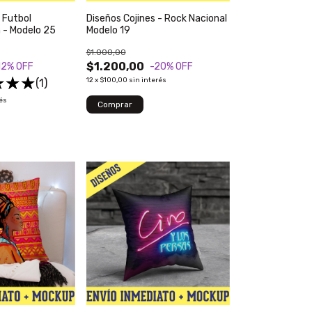
 Futbol
Diseños Cojines - Rock Nacional
 - Modelo 25
Modelo 19
$1.000,00
$1.200,00
12
% OFF
-20
% OFF
12
x
$100,00
sin interés
(1)
rés