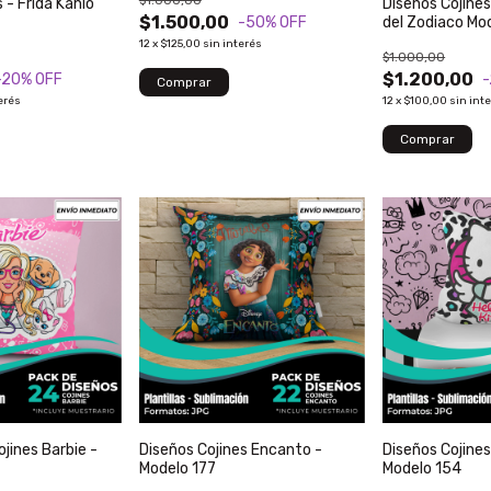
$1.000,00
 - Frida Kahlo
Diseños Cojines
$1.500,00
del Zodiaco Mo
-50
% OFF
12
x
$125,00
sin interés
$1.000,00
$1.200,00
-20
% OFF
erés
12
x
$100,00
sin int
ojines Barbie -
Diseños Cojines Encanto -
Diseños Cojines 
Modelo 177
Modelo 154