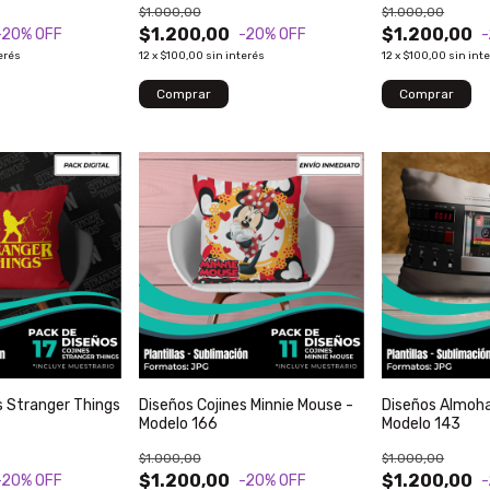
$1.000,00
$1.000,00
$1.200,00
$1.200,00
-20
% OFF
-20
% OFF
erés
12
x
$100,00
sin interés
12
x
$100,00
sin int
s Stranger Things
Diseños Cojines Minnie Mouse -
Diseños Almoha
Modelo 166
Modelo 143
$1.000,00
$1.000,00
$1.200,00
$1.200,00
-20
% OFF
-20
% OFF