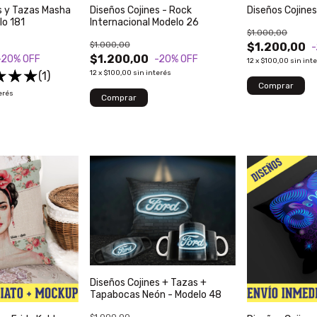
s y Tazas Masha
Diseños Cojines - Rock
lo 181
Internacional Modelo 26
$1.000,00
$1.000,00
$1.200,00
$1.200,00
-20
% OFF
-20
% OFF
12
x
$100,00
sin int
12
x
$100,00
sin interés
(1)
erés
Diseños Cojines + Tazas +
Tapabocas Neón - Modelo 48