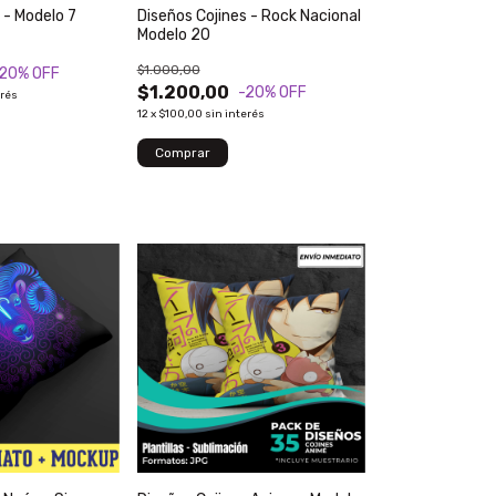
Diseños Cojines - Modelo 7
Diseños Cojines - Rock Nacional
Modelo 20
$1.000,00
-20
% OFF
$1.200,00
-20
% OFF
erés
12
x
$100,00
sin interés