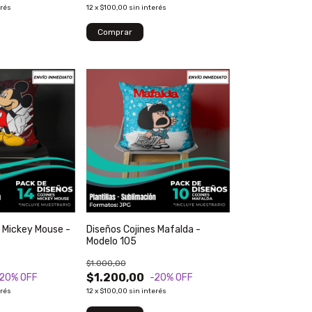
erés
12
x
$100,00
sin interés
s Mickey Mouse -
Diseños Cojines Mafalda -
Modelo 105
$1.000,00
$1.200,00
-20
% OFF
-20
% OFF
erés
12
x
$100,00
sin interés