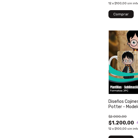
12
x
$100,00
sin int
Diseños Cojine
Potter - Model
$2.000,00
$1.200,00
12
x
$100,00
sin int