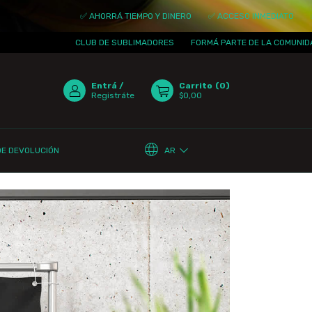
✅ AHORRÁ TIEMPO Y DINERO
✅ ACCESO INMEDIATO
✅ ACTUALIZACIONE
CLUB DE SUBLIMADORES
FORMÁ PARTE DE LA COMUNIDAD
¡TE ESPERAM
Entrá
/
Carrito
(
0
)
Registráte
$0,00
AR
DE DEVOLUCIÓN