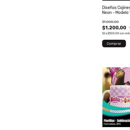
Diseños Cojine
Neon - Modelo
$1.000,00
$1.200,00
12
x
$100,00
sin int