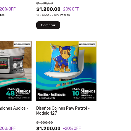
$1.500,00
$1.200,00
-20
% OFF
20
% OFF
erés
12
x
$100,00
sin interés
dones Audios -
Diseños Cojines Paw Patrol -
Modelo 127
$1.000,00
$1.200,00
-20
% OFF
-20
% OFF