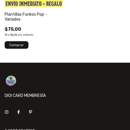
Plantillas Funkos Pop -
Variados
$75,00
12
x
$6,25
sin interés
DIGI CARD MEMBRESÍA