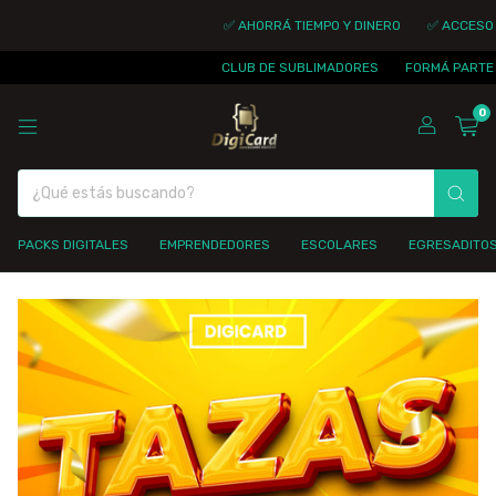
✅ AHORRÁ TIEMPO Y DINERO
✅ ACCESO INMED
CLUB DE SUBLIMADORES
FORMÁ PARTE DE LA
0
PACKS DIGITALES
EMPRENDEDORES
ESCOLARES
EGRESADITO