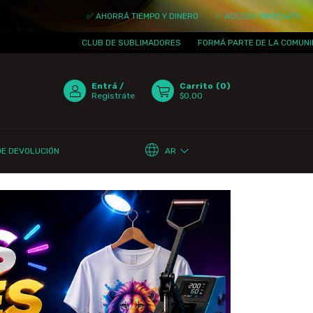
✅ AHORRÁ TIEMPO Y DINERO
✅ ACCESO INMEDIATO
✅ ACTUAL
CLUB DE SUBLIMADORES
FORMÁ PARTE DE LA COMUNIDAD
¡TE
Entrá
/
Carrito
(
0
)
Registráte
$0,00
AR
DE DEVOLUCIÓN