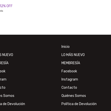
12
% OFF
rés
Inicio
S NUEVO
LO MÁS NUEVO
RESÍA
MEMBRESÍA
ook
Facebook
gram
Instagram
cto
Contacto
es Somos
Quiénes Somos
ca de Devolución
Política de Devolución