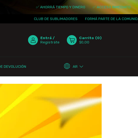
✅ AHORRÁ TIEMPO Y DINERO
✅ ACCESO INMEDIATO
✅ ACTUALI
CLUB DE SUBLIMADORES
FORMÁ PARTE DE LA COMUNIDAD
¡TE
Entrá
/
Carrito
(
0
)
Registráte
$0,00
AR
DE DEVOLUCIÓN