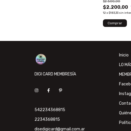
$2.500,00
$2.200,00
12
x
$183,33
sin inte
Inicio
LO MÁ
DIGI CARD MEMBRESÍA
MEMB
Faceb
Insta
Conta
542234368815
Quién
2234368815
Políti
disedigicard@gmail.com.ar