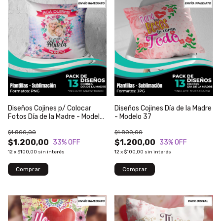
Diseños Cojines p/ Colocar
Diseños Cojines Día de la Madre
Fotos Día de la Madre - Modelo
- Modelo 37
39
$1.800,00
$1.800,00
$1.200,00
$1.200,00
33
% OFF
33
% OFF
12
x
$100,00
sin interés
12
x
$100,00
sin interés