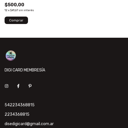
$500,00
12
x
$41,67
sin interés
DIGI CARD MEMBRESÍA
542234368815
2234368815
disedigicard@gmail.com.ar