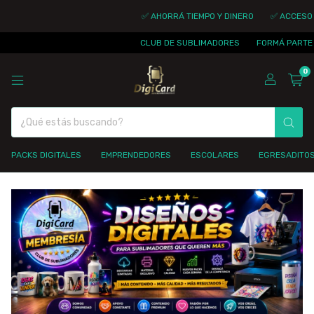
✅ AHORRÁ TIEMPO Y DINERO
✅ ACCESO I
CLUB DE SUBLIMADORES
FORMÁ PARTE D
0
PACKS DIGITALES
EMPRENDEDORES
ESCOLARES
EGRESADITO