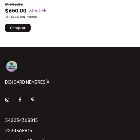
$1.000,00
$650,00
35
% OFF
12
x
$54,17
sin interés
DIGI CARD MEMBRESÍA
542234368815
2234368815