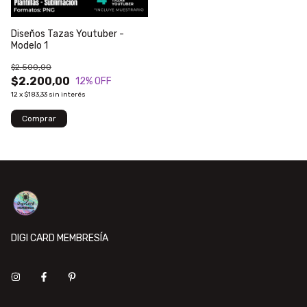
Diseños Tazas Youtuber -
Modelo 1
$2.500,00
$2.200,00
12
% OFF
12
x
$183,33
sin interés
DIGI CARD MEMBRESÍA