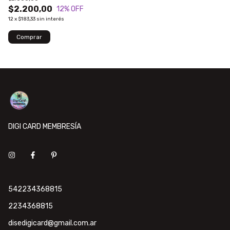
$2.200,00
12
% OFF
12
x
$183,33
sin interés
DIGI CARD MEMBRESÍA
542234368815
2234368815
disedigicard@gmail.com.ar