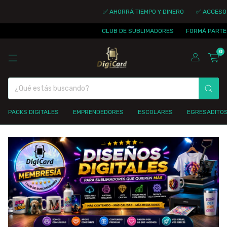
✅ AHORRÁ TIEMPO Y DINERO
✅ ACCESO I
CLUB DE SUBLIMADORES
FORMÁ PARTE D
0
PACKS DIGITALES
EMPRENDEDORES
ESCOLARES
EGRESADITO