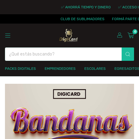
✅ AHORRÁ TIEMPO Y DINERO
✅ ACCESO INMEDI
CLUB DE SUBLIMADORES
FORMÁ PARTE DE LA 
0
PACKS DIGITALES
EMPRENDEDORES
ESCOLARES
EGRESADITO