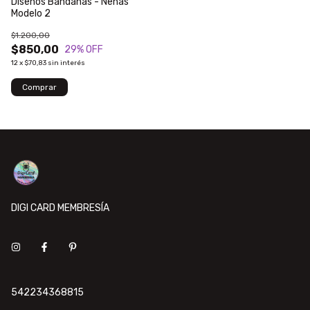
Diseños Bandanas - Nenas
Modelo 2
$1.200,00
$850,00
29
% OFF
12
x
$70,83
sin interés
DIGI CARD MEMBRESÍA
542234368815