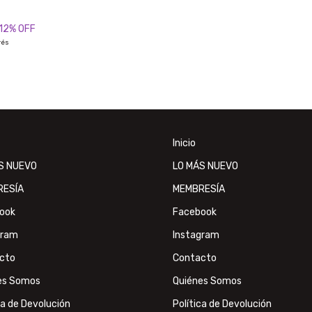
12
% OFF
rés
Inicio
S NUEVO
LO MÁS NUEVO
RESÍA
MEMBRESÍA
ook
Facebook
gram
Instagram
cto
Contacto
es Somos
Quiénes Somos
ca de Devolución
Política de Devolución