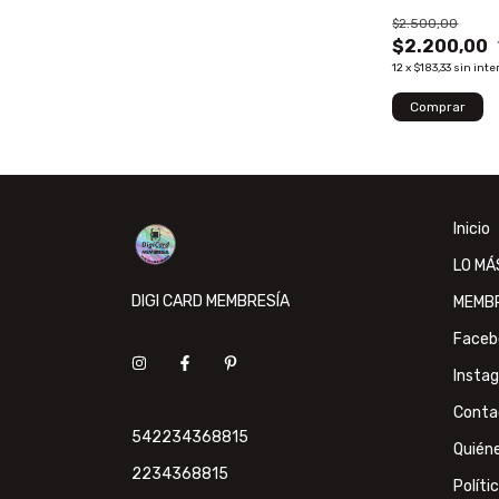
$2.500,00
$2.200,00
12
x
$183,33
sin inte
Inicio
LO MÁ
DIGI CARD MEMBRESÍA
MEMB
Faceb
Insta
Conta
542234368815
Quién
2234368815
Políti