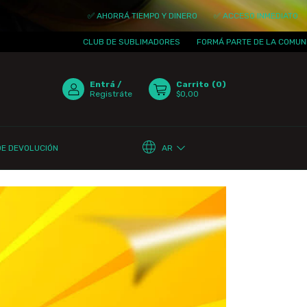
✅ AHORRÁ TIEMPO Y DINERO
✅ ACCESO INMEDIATO
✅ ACTUAL
CLUB DE SUBLIMADORES
FORMÁ PARTE DE LA COMUNIDAD
¡T
Entrá
/
Carrito
(
0
)
Registráte
$0,00
AR
DE DEVOLUCIÓN