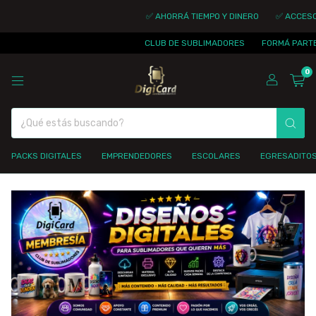
✅ AHORRÁ TIEMPO Y DINERO
✅ ACCESO I
CLUB DE SUBLIMADORES
FORMÁ PARTE D
0
PACKS DIGITALES
EMPRENDEDORES
ESCOLARES
EGRESADITO