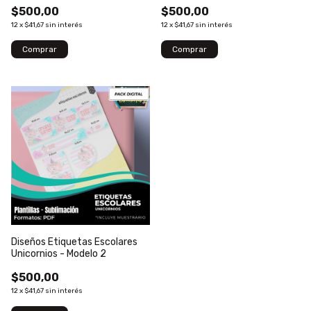
$500,00
$500,00
12
x
$41,67
sin interés
12
x
$41,67
sin interés
Diseños Etiquetas Escolares
Unicornios - Modelo 2
$500,00
12
x
$41,67
sin interés