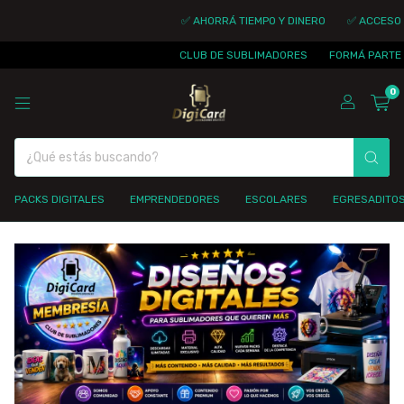
✅ AHORRÁ TIEMPO Y DINERO
✅ ACCESO I
CLUB DE SUBLIMADORES
FORMÁ PARTE D
0
PACKS DIGITALES
EMPRENDEDORES
ESCOLARES
EGRESADITO