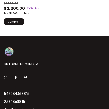
$2.500,00
$2.200,00
12
% OFF
12
x
$183,33
sin interés
DIGI CARD MEMBRESÍA
542234368815
2234368815