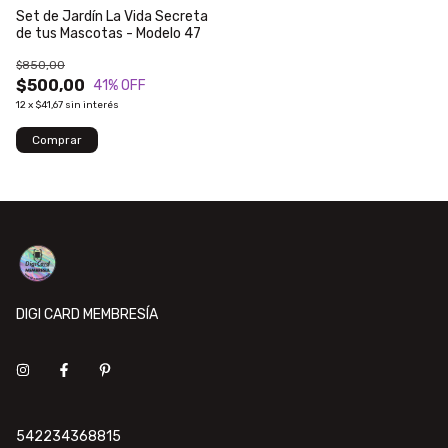
Set de Jardín La Vida Secreta
de tus Mascotas - Modelo 47
$850,00
$500,00
41
% OFF
12
x
$41,67
sin interés
DIGI CARD MEMBRESÍA
542234368815