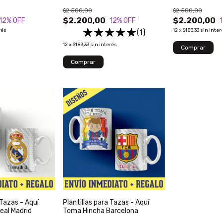
$2.500,00
$2.500,00
$2.200,00
$2.200,00
12
% OFF
12
% OFF
rés
12
x
$183,33
sin inte
(1)
12
x
$183,33
sin interés
 Tazas - Aquí
Plantillas para Tazas - Aquí
eal Madrid
Toma Hincha Barcelona