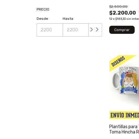
$2.500,00
PRECIO
$2.200,00
Desde
Hasta
12
x
$183,33
sin inte
Plantillas para
Toma Hincha R