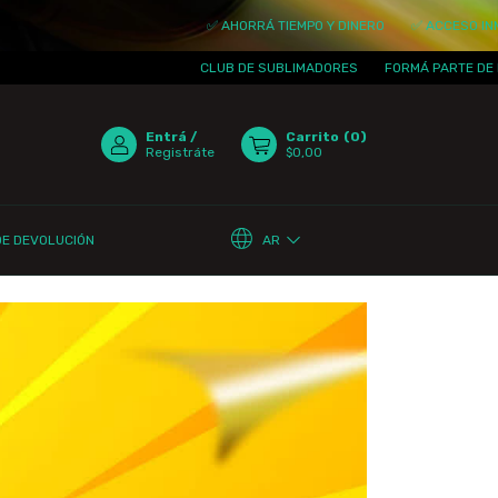
✅ AHORRÁ TIEMPO Y DINERO
✅ ACCESO INMEDIATO
CLUB DE SUBLIMADORES
FORMÁ PARTE DE LA COM
Entrá
/
Carrito
(
0
)
Registráte
$0,00
AR
DE DEVOLUCIÓN