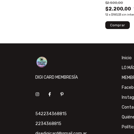
$2.500,00
$2.200,00
12
x
$183,33
sin inte
Inicio
LO MÁ
DIGI CARD MEMBRESÍA
MEMB
Faceb
Insta
Conta
542234368815
Quién
2234368815
Políti
disedigicard@gmail.com.ar