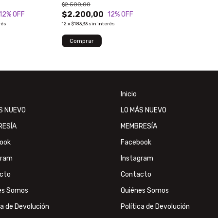
$2.500,00
$2.200,00
12
% OFF
12
% OFF
rés
12
x
$183,33
sin interés
Inicio
S NUEVO
LO MÁS NUEVO
RESÍA
MEMBRESÍA
ook
Facebook
gram
Instagram
cto
Contacto
es Somos
Quiénes Somos
ca de Devolución
Política de Devolución