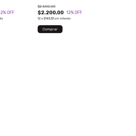
$2.500,00
$2.200,00
12
% OFF
12
% OFF
rés
12
x
$183,33
sin interés