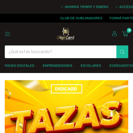
✅ AHORRÁ TIEMPO Y DINERO
✅ ACCESO I
CLUB DE SUBLIMADORES
FORMÁ PARTE 
0
PACKS DIGITALES
EMPRENDEDORES
ESCOLARES
EGRESADITO