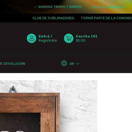
✅ AHORRÁ TIEMPO Y DINERO
✅ ACCESO INMEDIATO
✅ ACTUALIZA
CLUB DE SUBLIMADORES
FORMÁ PARTE DE LA COMUNIDAD
¡TE E
Entrá
/
Carrito
(
0
)
Registráte
$0,00
AR
DE DEVOLUCIÓN