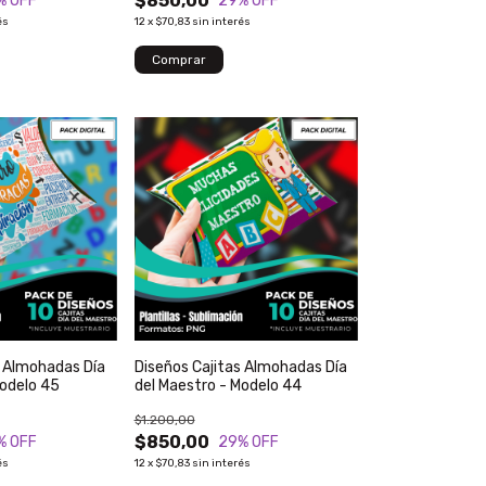
$850,00
% OFF
29
% OFF
és
12
x
$70,83
sin interés
s Almohadas Día
Diseños Cajitas Almohadas Día
Modelo 45
del Maestro - Modelo 44
$1.200,00
$850,00
% OFF
29
% OFF
és
12
x
$70,83
sin interés