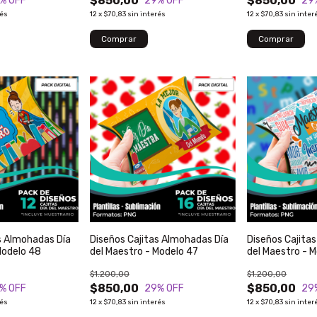
$850,00
$850,00
% OFF
29
% OFF
29
rés
12
x
$70,83
sin interés
12
x
$70,83
sin inter
s Almohadas Día
Diseños Cajitas Almohadas Día
Diseños Cajita
Modelo 48
del Maestro - Modelo 47
del Maestro - 
$1.200,00
$1.200,00
$850,00
$850,00
% OFF
29
% OFF
29
rés
12
x
$70,83
sin interés
12
x
$70,83
sin inter