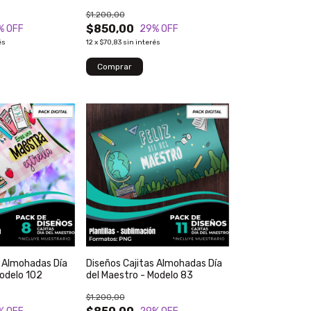
$1.200,00
$850,00
% OFF
29
% OFF
és
12
x
$70,83
sin interés
s Almohadas Día
Diseños Cajitas Almohadas Día
Modelo 102
del Maestro - Modelo 83
$1.200,00