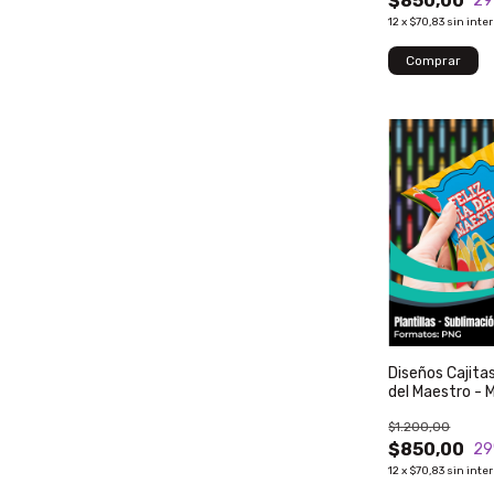
$850,00
29
12
x
$70,83
sin inte
Diseños Cajita
del Maestro - 
$1.200,00
$850,00
29
12
x
$70,83
sin inte