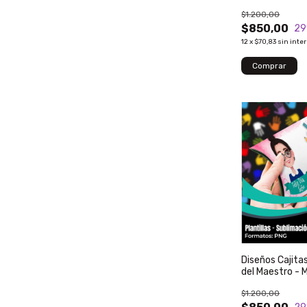
$1.200,00
$850,00
29
12
x
$70,83
sin inte
Diseños Cajita
del Maestro - 
$1.200,00