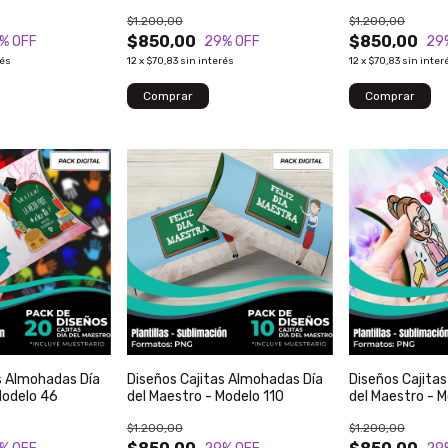
$1.200,00
$1.200,00
$850,00
$850,00
% OFF
29
% OFF
29
rés
12
x
$70,83
sin interés
12
x
$70,83
sin inter
s Almohadas Día
Diseños Cajitas Almohadas Día
Diseños Cajita
Modelo 46
del Maestro - Modelo 110
del Maestro - 
$1.200,00
$1.200,00