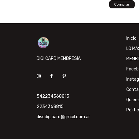
Inicio
LO MÁ
DIGI CARD MEMBRESÍA
MEMB
Faceb
Insta
Conta
542234368815
Quién
2234368815
Políti
disedigicard@gmail.com.ar