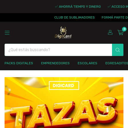
✅ AHORRÁ TIEMPO Y DINERO
✅ ACCESO INMEDIA
CLUB DE SUBLIMADORES
FORMÁ PARTE DE LA 
0
PACKS DIGITALES
EMPRENDEDORES
ESCOLARES
EGRESADITO