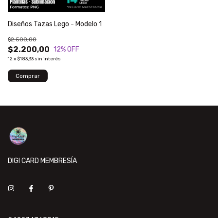
Diseños Tazas Lego - Modelo 1
$2.500,00
$2.200,00
12
% OFF
12
x
$183,33
sin interés
DIGI CARD MEMBRESÍA