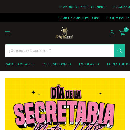
✅ AHORRÁ TIEMPO Y DINERO
✅ ACCESO I
CLUB DE SUBLIMADORES
FORMÁ PARTE D
0
PACKS DIGITALES
EMPRENDEDORES
ESCOLARES
EGRESADITO