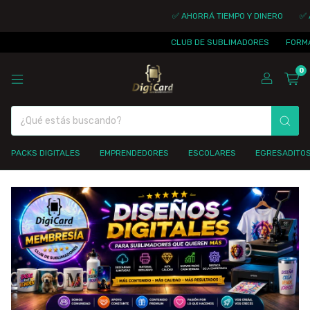
✅ AHORRÁ TIEMPO Y DINERO
✅ A
CLUB DE SUBLIMADORES
FORMÁ 
0
PACKS DIGITALES
EMPRENDEDORES
ESCOLARES
EGRESADITO