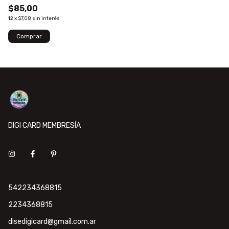
$85,00
12
x
$7,08
sin interés
DIGI CARD MEMBRESÍA
542234368815
2234368815
disedigicard@gmail.com.ar