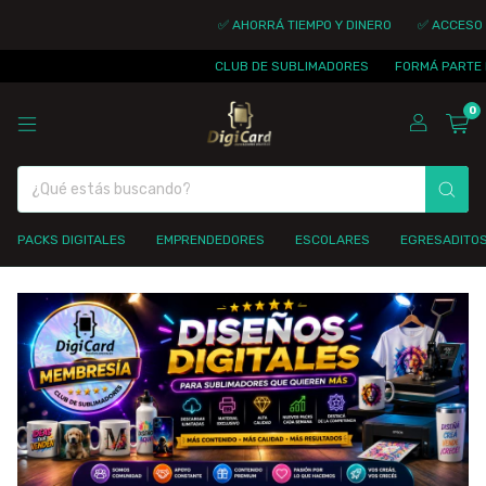
✅ AHORRÁ TIEMPO Y DINERO
✅ ACCESO INMEDI
CLUB DE SUBLIMADORES
FORMÁ PARTE DE LA 
0
PACKS DIGITALES
EMPRENDEDORES
ESCOLARES
EGRESADITO