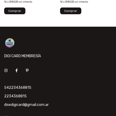
12
x
$183,33
sin interés
12
x
$183,33
sin interés
DIGI CARD MEMBRESÍA
542234368815
2234368815
disedigicard@gmail.com.ar