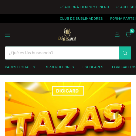
✅ AHORRÁ TIEMPO Y DINERO
✅ ACCESO INMEDI
CLUB DE SUBLIMADORES
FORMÁ PARTE DE LA 
0
PACKS DIGITALES
EMPRENDEDORES
ESCOLARES
EGRESADITO